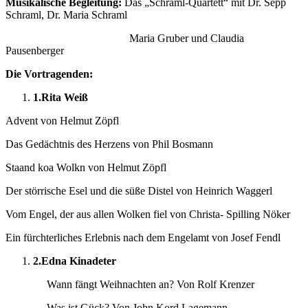
Musikalische Begleitung:
Das „Schraml-Quartett“ mit Dr. Sepp
Schraml, Dr. Maria Schraml
Maria Gruber und Claudia
Pausenberger
Die Vortragenden:
1.
Rita Weiß
Advent von Helmut Zöpfl
Das Gedächtnis des Herzens von Phil Bosmann
Staand koa Wolkn von Helmut Zöpfl
Der störrische Esel und die süße Distel von Heinrich Waggerl
Vom Engel, der aus allen Wolken fiel von Christa- Spilling Nöker
Ein fürchterliches Erlebnis nach dem Engelamt von Josef Fendl
2.
Edna Kinadeter
Wann fängt Weihnachten an? Von Rolf Krenzer
Was ist Gück? Von John Kord Lagemann