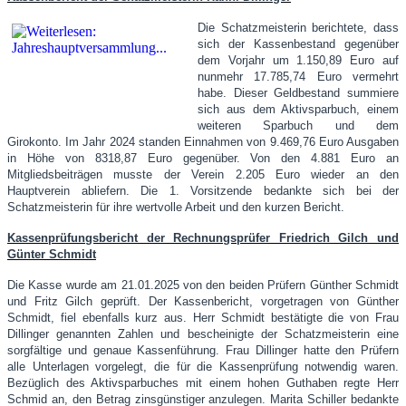
Die Schatzmeisterin berichtete, dass
sich der Kassenbestand gegenüber
dem Vorjahr um 1.150,89 Euro auf
nunmehr 17.785,74 Euro vermehrt
habe. Dieser Geldbestand summiere
sich aus dem Aktivsparbuch, einem
weiteren Sparbuch und dem
Girokonto. Im Jahr 2024 standen Einnahmen von 9.469,76 Euro Ausgaben
in Höhe von 8318,87 Euro gegenüber. Von den 4.881 Euro an
Mitgliedsbeiträgen musste der Verein 2.205 Euro wieder an den
Hauptverein abliefern. Die 1. Vorsitzende bedankte sich bei der
Schatzmeisterin für ihre wertvolle Arbeit und den kurzen Bericht.
Kassenprüfungsbericht der Rechnungsprüfer Friedrich Gilch und
Günter Schmidt
Die Kasse wurde am 21.01.2025 von den beiden Prüfern Günther Schmidt
und Fritz Gilch geprüft. Der Kassenbericht, vorgetragen von Günther
Schmidt, fiel ebenfalls kurz aus. Herr Schmidt bestätigte die von Frau
Dillinger genannten Zahlen und bescheinigte der Schatzmeisterin eine
sorgfältige und genaue Kassenführung. Frau Dillinger hatte den Prüfern
alle Unterlagen vorgelegt, die für die Kassenprüfung notwendig waren.
Bezüglich des Aktivsparbuches mit einem hohen Guthaben regte Herr
Schmid an, den Betrag zinsgünstiger anzulegen. Marita Schiller bedankte