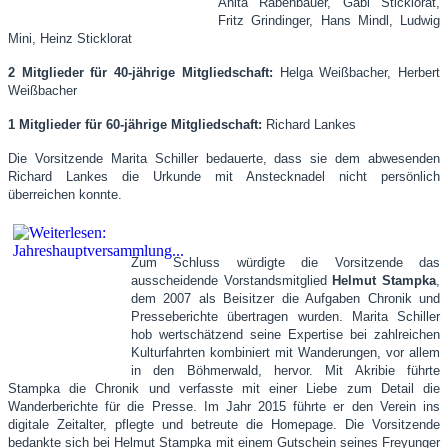
Anita Rabenbauer, Gabi Sticklorat,
Fritz Grindinger, Hans Mindl, Ludwig
Mini, Heinz Sticklorat
2 Mitglieder für 40-jährige Mitgliedschaft:
Helga Weißbacher, Herbert
Weißbacher
1 Mitglieder für 60-jährige Mitgliedschaft:
Richard Lankes
Die Vorsitzende Marita Schiller bedauerte, dass sie dem abwesenden
Richard Lankes die Urkunde mit Anstecknadel nicht persönlich
überreichen konnte.
Zum Schluss würdigte die Vorsitzende das
ausscheidende Vorstandsmitglied
Helmut Stampka
,
dem 2007 als Beisitzer die Aufgaben Chronik und
Presseberichte übertragen wurden. Marita Schiller
hob wertschätzend seine Expertise bei zahlreichen
Kulturfahrten kombiniert mit Wanderungen, vor allem
in den Böhmerwald, hervor. Mit Akribie führte
Stampka die Chronik und verfasste mit einer Liebe zum Detail die
Wanderberichte für die Presse. Im Jahr 2015 führte er den Verein ins
digitale Zeitalter, pflegte und betreute die Homepage. Die Vorsitzende
bedankte sich bei Helmut Stampka mit einem Gutschein seines Freyunger