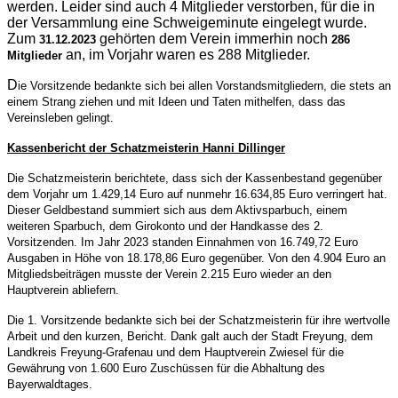
werden. Leider sind auch 4 Mitglieder verstorben, für die in
der Versammlung eine Schweigeminute eingelegt wurde.
Zum
gehörten dem Verein immerhin noch
31.12.2023
286
an, im Vorjahr waren es 288 Mitglieder.
Mitglieder
D
ie Vorsitzende bedankte sich bei allen Vorstandsmitgliedern, die stets an
einem Strang ziehen und mit Ideen und Taten mithelfen, dass das
Vereinsleben gelingt.
Kassenbericht der Schatzmeisterin Hanni Dillinger
Die Schatzmeisterin berichtete, dass sich der Kassenbestand gegenüber
dem Vorjahr um 1.429,14 Euro auf nunmehr 16.634,85 Euro verringert hat.
Dieser Geldbestand summiert sich aus dem Aktivsparbuch, einem
weiteren Sparbuch, dem Girokonto und der Handkasse des 2.
Vorsitzenden. Im Jahr 2023 standen Einnahmen von 16.749,72 Euro
Ausgaben in Höhe von 18.178,86 Euro gegenüber. Von den 4.904 Euro an
Mitgliedsbeiträgen musste der Verein 2.215 Euro wieder an den
Hauptverein abliefern.
Die 1. Vorsitzende bedankte sich bei der Schatzmeisterin für ihre wertvolle
Arbeit und den kurzen, Bericht. Dank galt auch der Stadt Freyung, dem
Landkreis Freyung-Grafenau und dem Hauptverein Zwiesel für die
Gewährung von 1.600 Euro Zuschüssen für die Abhaltung des
Bayerwaldtages.