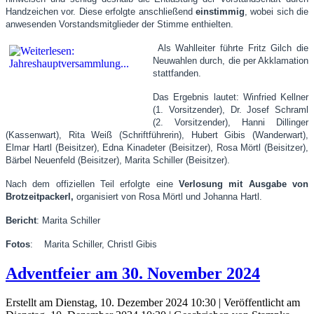
Handzeichen vor. Diese erfolgte anschließend
einstimmig
, wobei sich die
anwesenden Vorstandsmitglieder der Stimme enthielten.
Als Wahlleiter führte Fritz Gilch die
Neuwahlen durch, die per Akklamation
stattfanden.
Das Ergebnis lautet: Winfried Kellner
(1. Vorsitzender), Dr. Josef Schraml
(2. Vorsitzender), Hanni Dillinger
(Kassenwart), Rita Weiß (Schriftführerin), Hubert Gibis (Wanderwart),
Elmar Hartl (Beisitzer), Edna Kinadeter (Beisitzer), Rosa Mörtl (Beisitzer),
Bärbel Neuenfeld (Beisitzer), Marita Schiller (Beisitzer).
Nach dem offiziellen Teil erfolgte eine
Verlosung mit Ausgabe von
Brotzeitpackerl,
organisiert von Rosa Mörtl und Johanna Hartl.
Bericht
: Marita Schiller
Fotos
: Marita Schiller, Christl Gibis
Adventfeier am 30. November 2024
Erstellt am Dienstag, 10. Dezember 2024 10:30
|
Veröffentlicht am