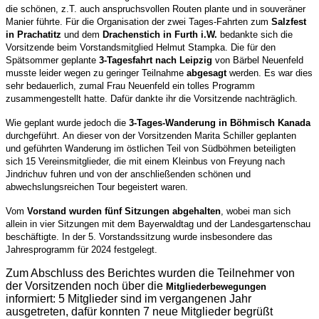
die schönen, z.T. auch anspruchsvollen Routen plante und in souveräner
Manier führte. Für die Organisation der zwei Tages-Fahrten zum
Salzfest
in Prachatitz
und dem
Drachenstich in Furth i.W.
bedankte sich die
Vorsitzende beim Vorstandsmitglied Helmut Stampka. Die für den
Spätsommer geplante
3-Tagesfahrt nach Leipzig
von Bärbel Neuenfeld
musste leider wegen zu geringer Teilnahme
abgesagt
werden. Es war dies
sehr bedauerlich, zumal Frau Neuenfeld
ein tolles Programm
zusammengestellt hatte. Dafür dankte ihr die Vorsitzende nachträglich.
Wie geplant wurde jedoch die
3-Tages-Wanderung in Böhmisch Kanada
durchgeführt.
An dieser von der Vorsitzenden Marita Schiller geplanten
und geführten Wanderung im östlichen Teil von Südböhmen beteiligten
sich 15 Vereinsmitglieder, die mit einem Kleinbus von Freyung nach
Jindrichuv fuhren und von der anschließenden schönen und
abwechslungsreichen Tour begeistert waren.
Vom
Vorstand wurden fünf Sitzungen abgehalten
, wobei man sich
allein in vier Sitzungen mit dem Bayerwaldtag und der Landesgartenschau
beschäftigte. In der 5. Vorstandssitzung wurde insbesondere das
Jahresprogramm für 2024 festgelegt.
Zum Abschluss des Berichtes wurden die Teilnehmer von
der Vorsitzenden noch über die
Mitgliederbewegungen
informiert: 5 Mitglieder sind im vergangenen Jahr
ausgetreten, dafür konnten 7 neue Mitglieder begrüßt