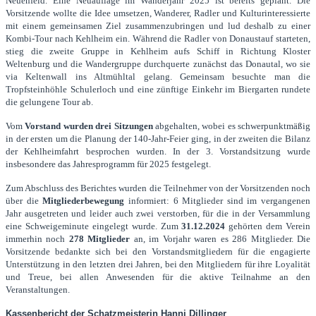
Neuenfeld. Eine Neuauflage im Wanderjahr 2025 ist bereits geplant. Die
Vorsitzende wollte die Idee umsetzen, Wanderer, Radler und Kulturinteressierte
mit einem gemeinsamen Ziel zusammenzubringen und lud deshalb zu einer
Kombi-Tour nach Kehlheim ein. Während die Radler von Donaustauf starteten,
stieg die zweite Gruppe in Kehlheim aufs Schiff in Richtung Kloster
Weltenburg und die Wandergruppe durchquerte zunächst das Donautal, wo sie
via Keltenwall ins Altmühltal gelang. Gemeinsam besuchte man die
Tropfsteinhöhle Schulerloch und eine zünftige Einkehr im Biergarten rundete
die gelungene Tour ab.
Vom
Vorstand wurden drei Sitzungen
abgehalten, wobei es schwerpunktmäßig
in der ersten um die Planung der 140-Jahr-Feier ging, in der zweiten die Bilanz
der Kehlheimfahrt besprochen wurden. In der 3. Vorstandsitzung wurde
insbesondere das Jahresprogramm für 2025 festgelegt.
Zum Abschluss des Berichtes wurden die Teilnehmer von der Vorsitzenden noch
über die
Mitgliederbewegung
informiert: 6 Mitglieder sind im vergangenen
Jahr ausgetreten und leider auch zwei verstorben, für die in der Versammlung
eine Schweigeminute eingelegt wurde. Zum
31.12.2024
gehörten dem Verein
immerhin noch
278 Mitglieder
an, im Vorjahr waren es 286 Mitglieder. Die
Vorsitzende bedankte sich bei den Vorstandsmitgliedern für die engagierte
Unterstützung in den letzten drei Jahren, bei den Mitgliedern für ihre Loyalität
und Treue, bei allen Anwesenden für die aktive Teilnahme an den
Veranstaltungen.
Kassenbericht der Schatzmeisterin Hanni Dillinger