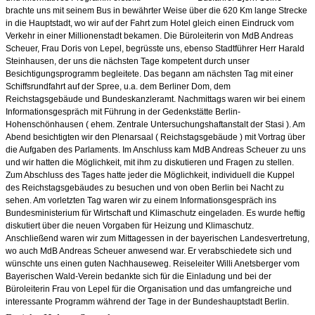
brachte uns mit seinem Bus in bewährter Weise über die 620 Km lange Strecke
in die Hauptstadt, wo wir auf der Fahrt zum Hotel gleich einen Eindruck vom
Verkehr in einer Millionenstadt bekamen. Die Büroleiterin von MdB Andreas
Scheuer, Frau Doris von Lepel, begrüsste uns, ebenso Stadtführer Herr Harald
Steinhausen, der uns die nächsten Tage kompetent durch unser
Besichtigungsprogramm begleitete. Das begann am nächsten Tag mit einer
Schiffsrundfahrt auf der Spree, u.a. dem Berliner Dom, dem
Reichstagsgebäude und Bundeskanzleramt. Nachmittags waren wir bei einem
Informationsgespräch mit Führung in der Gedenkstätte Berlin-
Hohenschönhausen ( ehem. Zentrale Untersuchungshaftanstalt der Stasi ). Am
Abend besichtigten wir den Plenarsaal ( Reichstagsgebäude ) mit Vortrag über
die Aufgaben des Parlaments. Im Anschluss kam MdB Andreas Scheuer zu uns
und wir hatten die Möglichkeit, mit ihm zu diskutieren und Fragen zu stellen.
Zum Abschluss des Tages hatte jeder die Möglichkeit, individuell die Kuppel
des Reichstagsgebäudes zu besuchen und von oben Berlin bei Nacht zu
sehen. Am vorletzten Tag waren wir zu einem Informationsgespräch ins
Bundesministerium für Wirtschaft und Klimaschutz eingeladen. Es wurde heftig
diskutiert über die neuen Vorgaben für Heizung und Klimaschutz.
Anschließend waren wir zum Mittagessen in der bayerischen Landesvertretung,
wo auch MdB Andreas Scheuer anwesend war. Er verabschiedete sich und
wünschte uns einen guten Nachhauseweg. Reiseleiter Willi Anetsberger vom
Bayerischen Wald-Verein bedankte sich für die Einladung und bei der
Büroleiterin Frau von Lepel für die Organisation und das umfangreiche und
interessante Programm während der Tage in der Bundeshauptstadt Berlin.