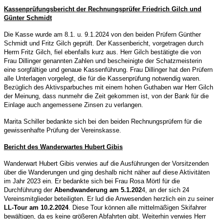
Kassenprüfungsbericht der Rechnungsprüfer Friedrich Gilch und
Günter Schmidt
Die Kasse wurde am 8.1. u. 9.1.2024 von den beiden Prüfern Günther
Schmidt und Fritz Gilch geprüft. Der Kassenbericht, vorgetragen durch
Herrn Fritz Gilch, fiel ebenfalls kurz aus.
Herr Gilch bestätigte die von
Frau Dillinger genannten Zahlen und bescheinigte der Schatzmeisterin
eine sorgfältige und genaue Kassenführung. Frau Dillinger hat den Prüfern
alle Unterlagen vorgelegt, die für die Kassenprüfung notwendig waren.
Bezüglich des Aktivsparbuches mit einem hohen Guthaben war Herr Gilch
der Meinung, dass nunmehr die Zeit gekommen ist, von der Bank für die
Einlage auch angemessene Zinsen zu verlangen.
Marita Schiller bedankte sich bei den beiden Rechnungsprüfern für die
gewissenhafte
Prüfung der Vereinskasse.
Bericht des Wanderwartes Hubert Gibis
Wanderwart Hubert Gibis verwies auf die Ausführungen der Vorsitzenden
über die Wanderungen und ging deshalb nicht näher auf diese Aktivitäten
im Jahr 2023 ein. Er bedankte sich bei Frau Rosa Mörtl für die
Durchführung der
Abendwanderung am 5.1.202
4, an der sich 24
Vereinsmitglieder beteiligten. Er lud die Anwesenden herzlich ein zu seiner
LL-Tour am 10.2.2024
. Diese Tour können alle mittelmäßigen Skifahrer
bewältigen, da es keine größeren Abfahrten gibt. Weiterhin verwies Herr