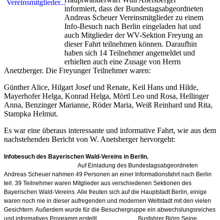
informiert, dass der Bundestagsabgeordneten
Andreas Scheuer Vereinsmitglieder zu einem
Info-Besuch nach Berlin eingeladen hat und
auch Mitglieder der WV-Sektion Freyung an
dieser Fahrt teilnehmen können. Daraufhin
haben sich 14 Teilnehmer angemeldet und
erhielten auch eine Zusage von Herrn
Anetzberger. Die Freyunger Teilnehmer waren:
Günther Alice, Hilgart Josef und Renate, Keil Hans und Hilde,
Mayerhofer Helga, Konrad Helga, Mörtl Leo und Rosa, Hellinger
Anna, Benzinger Marianne, Röder Maria, Weiß Reinhard und Rita,
Stampka Helmut.
Es war eine überaus interessante und informative Fahrt, wie aus dem
nachstehenden Bericht von W. Anetsberger hervorgeht:
Infobesuch des Bayerischen Wald-Vereins in Berlin.
Auf Einladung des Bundestagsabgeordneten
Andreas Scheuer nahmen 49 Personen an einer Informationsfahrt nach Berlin
teil. 39 Teilnehmer waren Mitglieder aus verschiedenen Sektionen des
Bayerischen Wald-Vereins. Alle freuten sich auf die Hauptstadt Berlin, einige
waren noch nie in dieser aufregenden und modernen Weltstadt mit den vielen
Gesichtern. Außerdem wurde für die Besuchergruppe ein abwechslungsreiches
und informatives Programm erstellt. Busfahrer Björn Seine