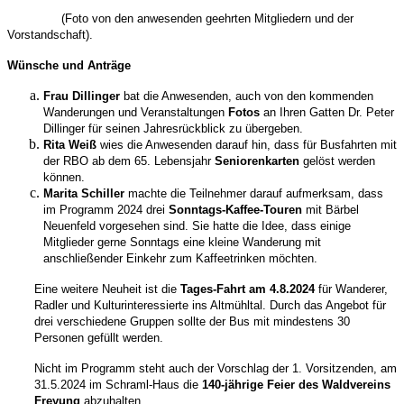
(Foto von den anwesenden geehrten Mitgliedern und der
Vorstandschaft).
Wünsche und Anträge
Frau Dillinger
bat die Anwesenden, auch von den kommenden
Wanderungen und Veranstaltungen
Fotos
an Ihren Gatten Dr. Peter
Dillinger für seinen Jahresrückblick zu übergeben.
Rita Weiß
wies die Anwesenden darauf hin, dass für Busfahrten mit
der RBO ab dem 65. Lebensjahr
Seniorenkarten
gelöst werden
können.
Marita Schiller
machte die Teilnehmer darauf aufmerksam, dass
im Programm 2024 drei
Sonntags-Kaffee-Touren
mit Bärbel
Neuenfeld vorgesehen sind. Sie hatte die Idee, dass einige
Mitglieder gerne Sonntags eine kleine Wanderung mit
anschließender Einkehr zum Kaffeetrinken möchten.
Eine weitere Neuheit ist die
Tages-Fahrt am 4.8.2024
für Wanderer,
Radler und Kulturinteressierte ins Altmühltal. Durch das Angebot für
drei verschiedene Gruppen sollte der Bus mit mindestens 30
Personen gefüllt werden.
Nicht im Programm steht auch der Vorschlag der 1. Vorsitzenden, am
31.5.2024 im Schraml-Haus die
140-jährige Feier des Waldvereins
Freyung
abzuhalten.