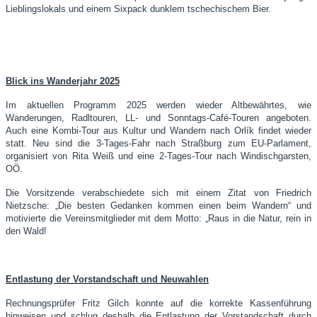
Lieblingslokals und einem Sixpack dunklem tschechischem Bier.
Blick ins Wanderjahr 2025
Im aktuellen Programm 2025 werden wieder Altbewährtes, wie
Wanderungen, Radltouren, LL- und Sonntags-Café-Touren angeboten.
Auch eine Kombi-Tour aus Kultur und Wandern nach Orlík findet wieder
statt. Neu sind die 3-Tages-Fahr nach Straßburg zum EU-Parlament,
organisiert von Rita Weiß und eine 2-Tages-Tour nach Windischgarsten,
OÖ.
Die Vorsitzende verabschiedete sich mit einem Zitat von Friedrich
Nietzsche: „Die besten Gedanken kommen einen beim Wandern“ und
motivierte die Vereinsmitglieder mit dem Motto: „Raus in die Natur, rein in
den Wald!
Entlastung der Vorstandschaft und Neuwahlen
Rechnungsprüfer Fritz Gilch konnte auf die korrekte Kassenführung
hinweisen und schlug deshalb die Entlastung der Vorstandschaft durch