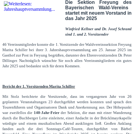
Die Sektion Freyung
de
s
Bayerischen Wald-Vereins
startet mit neuem Vorstand in
das Jahr 2025
Winfried Kellner und Dr. Josef Schraml
sind 1. und 2. Vorsitzender
46 Vereinsmitglieder konnte die 1. Vorsitzende der Waldvereinssektion Freyung
Marita Schiller bei ihrer 3. Jahreshauptversammlung am 25. Januar 2025 im
Gasthof zur Post in Freyung begrüßen, darunter den Ehrenvorsitzenden Dr. Peter
Dillinger. Nachträglich wünschte Sie noch allen Vereinsmitgliedern ein gutes
Jahr 2025 und bedankte sich für deren Kommen.
Bericht der 1. Vorsitzenden Marita Schiller
Mit Stolz berichtete die Vorsitzende, dass im vergangenen Jahr von 26
geplanten Veranstaltungen 23 durchgeführt werden konnten und sprach den
Tourenführern und Organisatoren Dank und Anerkennung aus. Der Höhepunkt
war zweifellos die
140-Jahr-Feier
der Sektion, die man mit einer Wanderung
durch die Buchberger Leite einleitete, einer Andacht in der Brücklmayrkapelle
würdigte und einem musikalischen Abend ausklingen ließ. Großen Anklang
fanden auch die drei Sonntags-Café-Touren, durchgeführt von Bärbel