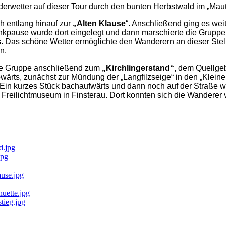
erwetter auf dieser Tour durch den bunten Herbstwald im „Maut
 entlang hinauf zur
„Alten Klause
“. Anschließend ging es wei
rinkpause wurde dort eingelegt und dann marschierte die Grup
. Das schöne Wetter ermöglichte den Wanderern an dieser Stell
n.
die Gruppe anschließend zum
„Kirchlingerstand“,
dem Quellgeb
abwärts, zunächst zur Mündung der „Langfilzseige“ in den „Klei
 kurzes Stück bachaufwärts und dann noch auf der Straße wei
 Freilichtmuseum in Finsterau. Dort konnten sich die Wanderer