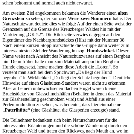
sehen bekommt und normal auch nicht erwartet.
Am zweiten Ziel angekommen bekamen die Wanderer einen
alten
Grenzstein
zu sehen, der kuiroser Weise
zwei Nummern
hatte. Der
Naturschutzwart deutete dies wie folgt: Auf der einen Seite weist der
Grenzstein auf die Grenze des Kreuzberger Waldes hin mit der
Markierung „GK 52“. Die Rückseite verwies dagegen auf den
Eigentümer des Nachbargrundstückes (Hilz) mit der Nummer 38.
Nach einem kurzen Stopp marschierte die Gruppe dann weiter zum
interessantesten Ziel der Wanderung im sog.
Hundswinkel.
Dieser
Name weist nach Ansicht des Naturschutzwartes auf einen Bergbau
hin. Denn früher hatte man zum Materialtransport im Bergbau
Hunde eingesetzt, heute machen diese Arbeit die „Loren“. So
versteht man auch bei dem Sprichwort „Da liegt der Hund
begraben“ in Wirklichkeit „Da liegt der Schatz begraben“. Deutliche
Hinweise auf einen Glashütten-Standort waren nicht zu erkennen.
Aber auf einem unbewachsenen flachen Hügel waren kleine
Bruchstücke von Glasschmelzhäfen (Behälter, in denen das Material
zur Glasherstellung geschmolzen wird) und Abfall aus einer
Perlenproduktion zu sehen, was bedeutet, dass hier einmal eine
„Paterlhütte“
(eine Glashütte, die Glasperlen erzeugte) stand.
Die Teilnehmer bedankten sich beim Naturschutzwart für die
interessanten Erläuterungen und die schöne Wanderung durch den
Kreuzberger Wald und traten den Rückweg nach Mauth an, wo im