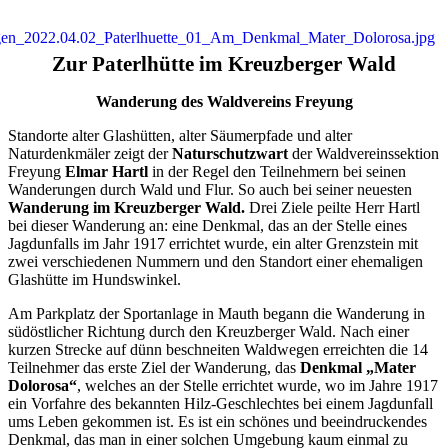
Zur Paterlhütte im Kreuzberger Wald
Wanderung des Waldvereins Freyung
Standorte alter Glashütten, alter Säumerpfade und alter
Naturdenkmäler zeigt der
Naturschutzwart
der Waldvereinssektion
Freyung
Elmar Hartl
in der Regel den Teilnehmern bei seinen
Wanderungen durch Wald und Flur. So auch bei seiner neuesten
Wanderung im Kreuzberger Wald.
Drei Ziele peilte Herr Hartl
bei dieser Wanderung an: eine Denkmal, das an der Stelle eines
Jagdunfalls im Jahr 1917 errichtet wurde, ein alter Grenzstein mit
zwei verschiedenen Nummern und den Standort einer ehemaligen
Glashütte im Hundswinkel.
Am Parkplatz der Sportanlage in Mauth begann die Wanderung in
südöstlicher Richtung durch den Kreuzberger Wald. Nach einer
kurzen Strecke auf dünn beschneiten Waldwegen erreichten die 14
Teilnehmer das erste Ziel der Wanderung, das
Denkmal „Mater
Dolorosa“
, welches an der Stelle errichtet wurde, wo im Jahre 1917
ein Vorfahre des bekannten Hilz-Geschlechtes bei einem Jagdunfall
ums Leben gekommen ist. Es ist ein schönes und beeindruckendes
Denkmal, das man in einer solchen Umgebung kaum einmal zu