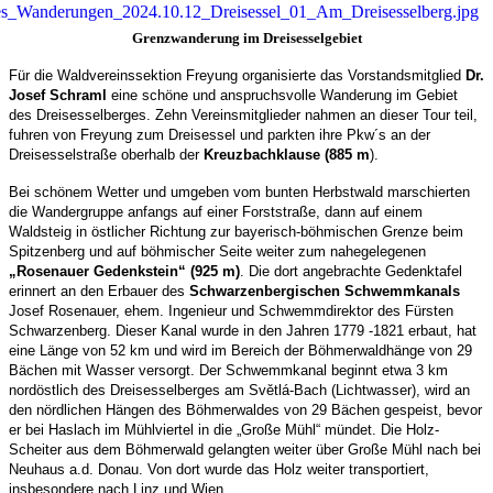
Grenzwanderung im Dreisesselgebiet
Für die Waldvereinssektion Freyung organisierte das Vorstandsmitglied
Dr.
Josef Schraml
eine schöne und anspruchsvolle Wanderung im Gebiet
des Dreisesselberges. Zehn Vereinsmitglieder nahmen an dieser Tour teil,
fuhren von Freyung zum Dreisessel und parkten ihre Pkw´s an der
Dreisesselstraße oberhalb der
Kreuzbachklause (885 m
).
Bei schönem Wetter und umgeben vom bunten Herbstwald marschierten
die Wandergruppe anfangs auf einer Forststraße, dann auf einem
Waldsteig in östlicher Richtung zur bayerisch-böhmischen Grenze beim
Spitzenberg und auf böhmischer Seite weiter zum nahegelegenen
„Rosenauer Gedenkstein“ (925 m)
. Die dort angebrachte Gedenktafel
erinnert an den Erbauer des
Schwarzenbergischen Schwemmkanals
Josef Rosenauer, ehem. Ingenieur und Schwemmdirektor des Fürsten
Schwarzenberg. Dieser Kanal wurde in den Jahren 1779 -1821 erbaut, hat
eine Länge von 52 km und wird im Bereich der Böhmerwaldhänge von 29
Bächen mit Wasser versorgt. Der Schwemmkanal beginnt etwa 3 km
nordöstlich des Dreisesselberges am Světlá-Bach (Lichtwasser), wird an
den nördlichen Hängen des Böhmerwaldes von 29 Bächen gespeist, bevor
er bei Haslach im Mühlviertel in die „Große Mühl“ mündet. Die Holz-
Scheiter aus dem Böhmerwald gelangten weiter über Große Mühl nach bei
Neuhaus a.d. Donau. Von dort wurde das Holz weiter transportiert,
insbesondere nach Linz und Wien.