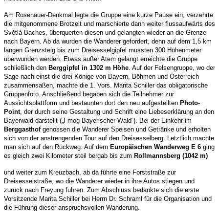
Am Rosenauer-Denkmal legte die Gruppe eine kurze Pause ein, verzehrte
die mitgenommene Brotzeit und marschierte dann weiter flussaufwärts des
Světlá-Baches, überquerten diesen und gelangten wieder an die Grenze
nach Bayern. Ab da wurden die Wanderer gefordert, denn auf dem 1,5 km
langen Grenzsteig bis zum Dreisesselgipfel mussten 300 Höhenmeter
überwunden werden. Etwas außer Atem gelangt erreichte die Gruppe
schließlich den
Berggipfel in 1302 m Höhe
. Auf der Felsengruppe, wo der
Sage nach einst die drei Könige von Bayern, Böhmen und Österreich
zusammensaßen, machte die 1. Vors. Marita Schiller das obligatorische
Gruppenfoto. Anschließend begaben sich die Teilnehmer zur
Aussichtsplattform und bestaunten dort den neu aufgestellten
Photo-
Point
, der durch seine Gestaltung und Schrift eine Liebeserklärung an den
Bayerwald darstellt („I mog Bayerischer Wald“). Bei der Einkehr im
Berggasthof
genossen die Wanderer Speisen und Getränke und erholten
sich von der anstrengenden Tour auf den Dreisesselberg. Letztlich machte
man sich auf den Rückweg. Auf dem
Europäischen Wanderweg E 6
ging
es gleich zwei Kilometer steil bergab bis zum
Rollmannsberg (1042 m)
und weiter zum Kreuzbach, ab da führte eine Forststraße zur
Dreisesselstraße, wo die Wanderer wieder in ihre Autos stiegen und
zurück nach Freyung fuhren. Zum Abschluss bedankte sich die erste
Vorsitzende Marita Schiller bei Herrn Dr. Schraml für die Organisation und
die Führung dieser anspruchsvollen Wanderung.