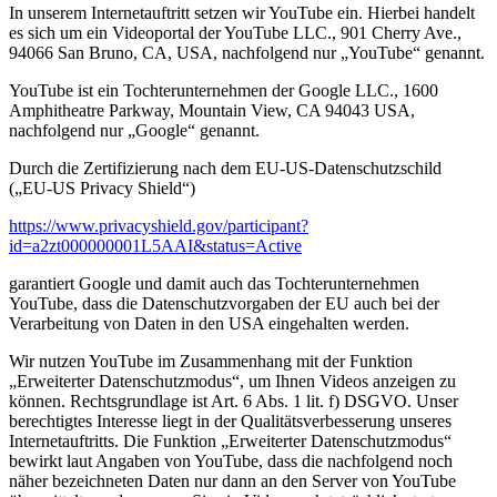
In unserem Internetauftritt setzen wir YouTube ein. Hierbei handelt
es sich um ein Videoportal der YouTube LLC., 901 Cherry Ave.,
94066 San Bruno, CA, USA, nachfolgend nur „YouTube“ genannt.
YouTube ist ein Tochterunternehmen der Google LLC., 1600
Amphitheatre Parkway, Mountain View, CA 94043 USA,
nachfolgend nur „Google“ genannt.
Durch die Zertifizierung nach dem EU-US-Datenschutzschild
(„EU-US Privacy Shield“)
https://www.privacyshield.gov/participant?
id=a2zt000000001L5AAI&status=Active
garantiert Google und damit auch das Tochterunternehmen
YouTube, dass die Datenschutzvorgaben der EU auch bei der
Verarbeitung von Daten in den USA eingehalten werden.
Wir nutzen YouTube im Zusammenhang mit der Funktion
„Erweiterter Datenschutzmodus“, um Ihnen Videos anzeigen zu
können. Rechtsgrundlage ist Art. 6 Abs. 1 lit. f) DSGVO. Unser
berechtigtes Interesse liegt in der Qualitätsverbesserung unseres
Internetauftritts. Die Funktion „Erweiterter Datenschutzmodus“
bewirkt laut Angaben von YouTube, dass die nachfolgend noch
näher bezeichneten Daten nur dann an den Server von YouTube